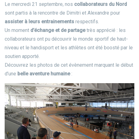
Le mercredi 21 septembre, nos
collaborateurs du Nord
sont partis à la rencontre de Dimitri et Alexandre pour
assister à leurs entrainements
respectifs.
Un moment
d’échange et de partage
très apprécié : les
collaborateurs ont pu découvrir le monde sportif de haut-
niveau et le handisport et les athlètes ont été boosté par le
soutien apporté.
Découvrez les photos de cet évènement marquant le début
d’une
belle aventure humaine
: