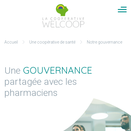
Cookies management panel
Aller
Accueil
Une coopérative de santé
Notre gouvernance
au
contenu
GOUVERNANCE
Une
partagée avec les
pharmaciens