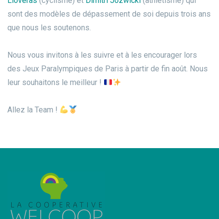
Lloveras
(cyclisme) et
Dimitri Jozwicki
(athlétisme) qui
sont des modèles de dépassement de soi depuis trois ans
que nous les soutenons.
Nous vous invitons à les suivre et à les encourager lors
des Jeux Paralympiques de Paris à partir de fin août. Nous
leur souhaitons le meilleur !
Allez la Team !