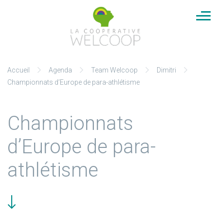
Cookies management panel
Aller
Accueil
Agenda
Team Welcoop
Dimitri
au
Championnats d’Europe de para-athlétisme
contenu
Championnats
d’Europe de para-
athlétisme