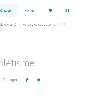
pérateurs
Contact
FR
EN
els de santé
Au service des patients
hlétisme
Facebook
Twitter
Partager