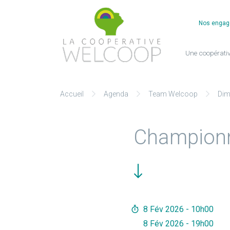
Cookies management panel
Nos enga
Une coopérativ
Aller
Accueil
Agenda
Team Welcoop
Dimi
au
contenu
Championn
8 Fév 2026 - 10h00
8 Fév 2026 - 19h00