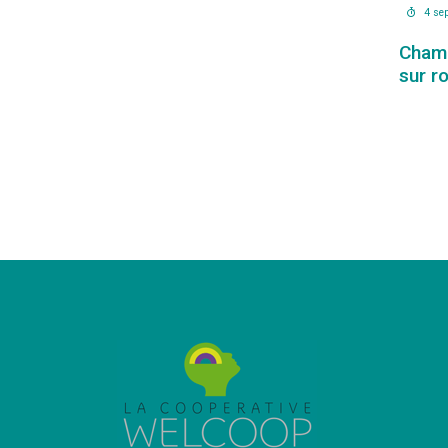
4 se
Cham
sur r