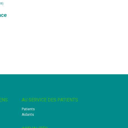
59)
nce
ENS
AU SERVICE DES PATIENTS
Patients
Aidants