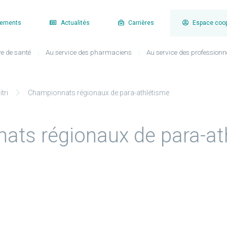
gements
Actualités
Carrières
Espace coo
e de santé
Au service des pharmaciens
Au service des professionn
tri
Championnats régionaux de para-athlétisme
ats régionaux de para-at