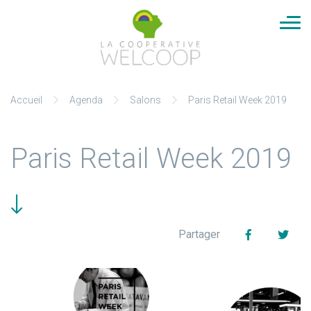
Cookies management panel
Aller
Accueil
Agenda
Salons
Paris Retail Week 2019
au
contenu
Paris Retail Week 2019
Facebook
Twit
Partager